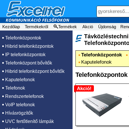
Kezdőlap
Termékekről
Termékek
Akció
Újdonság
Ren
Távközléstech
Telefonközpontok
Telefonközpont
Hibrid telefonközpontok
IP telefonközpontok
Telefonközpontok
Kaputelefonok
Telefonközpont bővítők
Hibrid telefonközpont bővítők
Telefonközpontok
Kaputelefonok
Telefonok
Akció!
Rendszertelefonok
VoIP telefonok
Hívásrögzítők
UVC fertőtlenítő lámpák