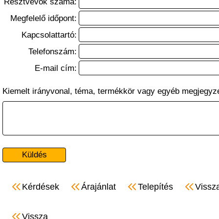
Résztvevők száma:
Megfelelő időpont:
Kapcsolattartó:
Telefonszám:
E-mail cím:
Kiemelt irányvonal, téma, termékkör vagy egyéb megjegyz
Kérdések
Árajánlat
Telepítés
Vissz
Vissza