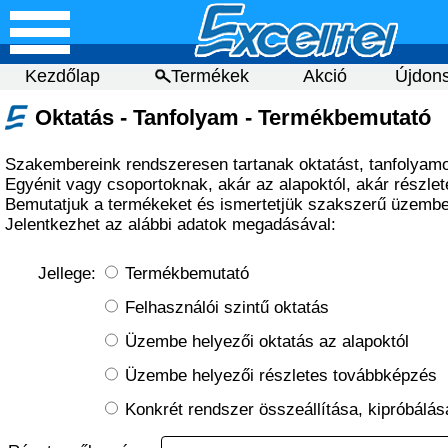
Kezdőlap
Termékek
Akció
Újdon
Oktatás - Tanfolyam - Termékbemutató
Szakembereink rendszeresen tartanak oktatást, tanfolyamo
Egyénit vagy csoportoknak, akár az alapoktól, akár részle
Bemutatjuk a termékeket és ismertetjük szakszerű üzembe
Jelentkezhet az alábbi adatok megadásával:
Jellege:
Termékbemutató
Felhasználói szintű oktatás
Üzembe helyezői oktatás az alapoktól
Üzembe helyezői részletes továbbképzés
Konkrét rendszer összeállítása, kipróbálás