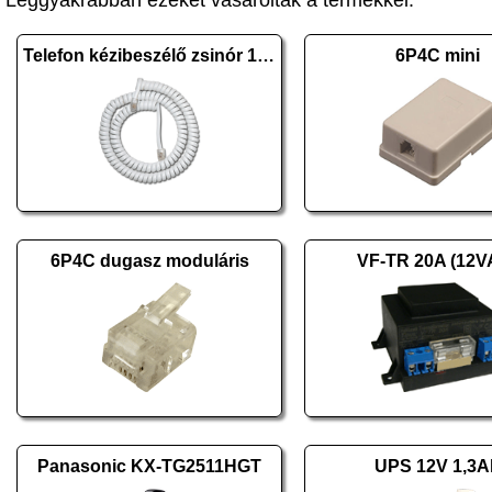
Leggyakrabban ezeket vásárolták a termékkel:
Telefon kézibeszélő zsinór 1,8m fehér
6P4C mini
6P4C dugasz moduláris
VF-TR 20A (12V
Panasonic KX-TG2511HGT
UPS 12V 1,3A