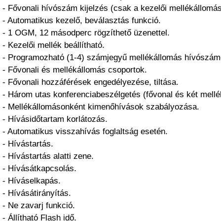
- Fővonali hívószám kijelzés (csak a kezelői mellékállomá
- Automatikus kezelő, beválasztás funkció.
- 1 OGM, 12 másodperc rögzíthető üzenettel.
- Kezelői mellék beállítható.
- Programozható (1-4) számjegyű mellékállomás hívószám
- Fővonali és mellékállomás csoportok.
- Fővonali hozzáférések engedélyezése, tiltása.
- Három utas konferenciabeszélgetés (fővonal és két mellé
- Mellékállomásonként kimenőhívások szabályozása.
- Hívásidőtartam korlátozás.
- Automatikus visszahívás foglaltság esetén.
- Hívástartás.
- Hívástartás alatti zene.
- Hívásátkapcsolás.
- Híváselkapás.
- Hívásátirányítás.
- Ne zavarj funkció.
- Állítható Flash idő.