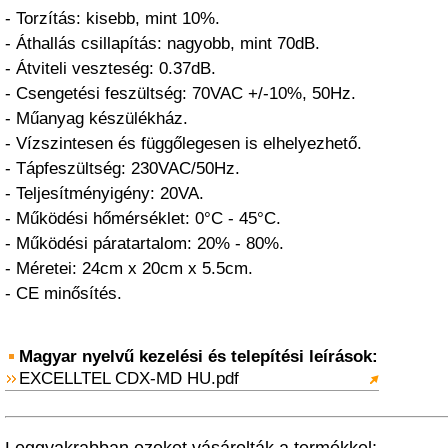
- Torzítás: kisebb, mint 10%.
- Áthallás csillapítás: nagyobb, mint 70dB.
- Átviteli veszteség: 0.37dB.
- Csengetési feszültség: 70VAC +/-10%, 50Hz.
- Műanyag készülékház.
- Vízszintesen és függőlegesen is elhelyezhető.
- Tápfeszültség: 230VAC/50Hz.
- Teljesítményigény: 20VA.
- Működési hőmérséklet: 0°C - 45°C.
- Működési páratartalom: 20% - 80%.
- Méretei: 24cm x 20cm x 5.5cm.
- CE minősítés.
Magyar nyelvű kezelési és telepítési leírások:
EXCELLTEL CDX-MD HU.pdf