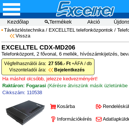
Kezdőlap
Termékek
Akció
Újdon
Távközléstechnika
/
EXCELLTEL telefonközpontok
/
Telef
Vissza
EXCELLTEL CDX-MD206
Telefonközpont, 2 fővonal, 6 mellék, hívószámkijelzés, bev
Végfelhasználói ára:
27 556.- Ft
+ÁFA / db
Viszonteladói ára:
Bejelentkezés
Ha máshol olcsóbb, jelezze kedvezményért!
Raktáron: Fogarasi
(Kérésre átviszünk másik üzletünkbe 
Cikkszám: 110538
Kosárba
Rendeléskü
Információkérés
Adatlapküld