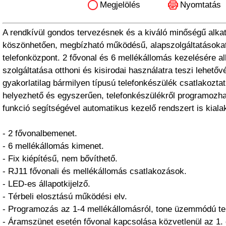
Megjelölés
Nyomtatás
A rendkívül gondos tervezésnek és a kiváló minőségű alka
köszönhetően, megbízható működésű, alapszolgáltatásokat 
telefonközpont. 2 fővonal és 6 mellékállomás kezelésére 
szolgáltatása otthoni és kisirodai használatra teszi lehető
gyakorlatilag bármilyen típusú telefonkészülék csatlakozt
helyezhető és egyszerűen, telefonkészülékről programozha
funkció segítségével automatikus kezelő rendszert is kialak
- 2 fővonalbemenet.
- 6 mellékállomás kimenet.
- Fix kiépítésű, nem bővíthető.
- RJ11 fővonali és mellékállomás csatlakozások.
- LED-es állapotkijelző.
- Térbeli elosztású működési elv.
- Programozás az 1-4 mellékállomásról, tone üzemmódú tel
- Áramszünet esetén fővonal kapcsolása közvetlenül az 1. 