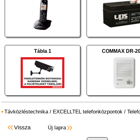
Tábla 1
COMMAX DR-2
Távközléstechnika
/
EXCELLTEL telefonközpontok
/
Telef
Vissza
Új lapra