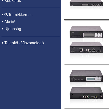
Kódzárak
Termékkereső
Akció!
Újdonság
Telepítő - Viszonteladó