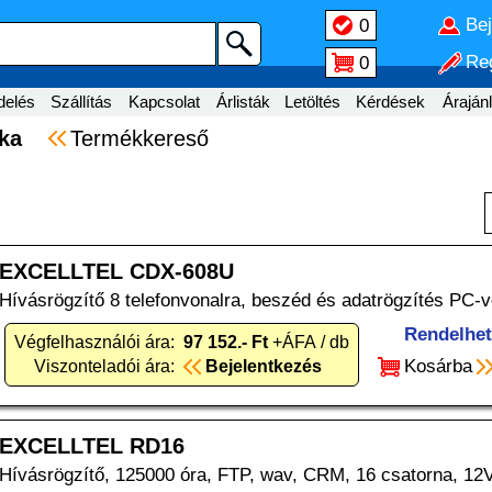
Be
0
Reg
0
delés
Szállítás
Kapcsolat
Árlisták
Letöltés
Kérdések
Árajánl
nika
Termékkereső
EXCELLTEL CDX-608U
Hívásrögzítő 8 telefonvonalra, beszéd és adatrögzítés PC-ve
Rendelhe
Végfelhasználói ára:
97 152.- Ft
+ÁFA / db
Kosárba
Viszonteladói ára:
Bejelentkezés
EXCELLTEL RD16
Hívásrögzítő, 125000 óra, FTP, wav, CRM, 16 csatorna, 12