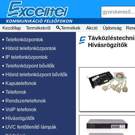
Kezdőlap
Termékekről
Termékek
Akció
Újdonság
Ren
Távközléstech
Telefonközpontok
Hívásrögzítők
Hibrid telefonközpontok
IP telefonközpontok
Telefonközpont bővítők
Hibrid telefonközpont bővítők
Kaputelefonok
Telefonok
Rendszertelefonok
VoIP telefonok
Hívásrögzítők
UVC fertőtlenítő lámpák