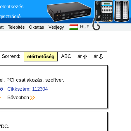
jelentkezés
isztráció
HUF
at
Telepítés
Oktatás
Védjegy
Sorrend:
ABC
ár
ár
elérhetőség
l, PCI csatlakozás, szoftver.
tő
Cikkszám: 112304
Bővebben
VDC.