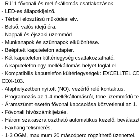
- RJ11 fővonali és mellékállomás csatlakozások.
- LED-es állapotkijelző.
- Térbeli elosztású működési elv.
- Belső, valós idejű óra.
- Nappali és éjszaki üzemmód.
- Munkanapok és szünnapok elkülönítése.
- Beépített kaputelefon adapter.
- Két kaputelefon kültériegység csatlakoztatható.
- A kaputelefon egy mellékállomás helyet foglal el.
- Kompatibilis kaputelefon kültériegységek: EXCELLTEL 
CDX-103.
- Alaphelyzetben nyitott (NO), vezérlő relé kontaktus.
- Programozás az 1-4 mellékállomásról, tone üzemmódú tel
- Áramszünet esetén fővonal kapcsolása közvetlenül az 1. 
- Fővonali hívószámkijelzés.
- Három szakaszra osztható automatikus kezelő, beválaszt
- Faxhang felismerés.
- 1-3 OGM, maximum 20 másodperc rögzíthető üzenettel.