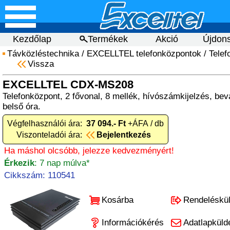
Kezdőlap
Termékek
Akció
Újdon
Távközléstechnika
/
EXCELLTEL telefonközpontok
/
Telef
Vissza
EXCELLTEL CDX-MS208
Telefonközpont, 2 fővonal, 8 mellék, hívószámkijelzés, bev
belső óra.
Végfelhasználói ára:
37 094.- Ft
+ÁFA / db
Viszonteladói ára:
Bejelentkezés
Ha máshol olcsóbb, jelezze kedvezményért!
Érkezik
: 7 nap múlva*
Cikkszám: 110541
Kosárba
Rendeléskü
Információkérés
Adatlapküld