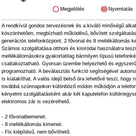
Megjelölés
Nyomtatás
A rendkívül gondos tervezésnek és a kiváló minőségű alka
köszönhetően, megbízható működésű, bővített szolgáltatáso
generációs telefonközpont. 2 fővonal és 8 mellékállomás k
Számos szolgáltatása otthoni és kisirodai használatra teszi
mellékállomásokra gyakorlatilag bármilyen típusú telefonk
csatlakoztatható. Gyorsan üzembe helyezhető és egyszerűe
programozható. A beválasztás funkció segítségével automa
is kialakíthat. A valós idejű belső óra lehetővé teszi, hogy 
továbbá szünnapokon különböző módon működjön a telefon
kényelmi szolgáltatásként akár két kaputelefon kültériegys
elektromos zár is vezérelhető.
- 2 fővonalbemenet.
- 8 mellékállomás kimenet.
- Fix kiépítésű, nem bővíthető.