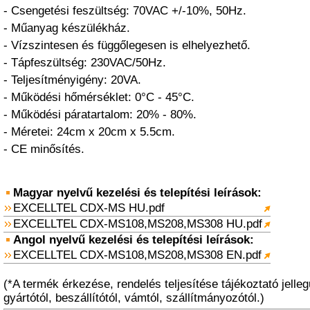
- Csengetési feszültség: 70VAC +/-10%, 50Hz.
- Műanyag készülékház.
- Vízszintesen és függőlegesen is elhelyezhető.
- Tápfeszültség: 230VAC/50Hz.
- Teljesítményigény: 20VA.
- Működési hőmérséklet: 0°C - 45°C.
- Működési páratartalom: 20% - 80%.
- Méretei: 24cm x 20cm x 5.5cm.
- CE minősítés.
Magyar nyelvű kezelési és telepítési leírások:
EXCELLTEL CDX-MS HU.pdf
EXCELLTEL CDX-MS108,MS208,MS308 HU.pdf
Angol nyelvű kezelési és telepítési leírások:
EXCELLTEL CDX-MS108,MS208,MS308 EN.pdf
(*A termék érkezése, rendelés teljesítése tájékoztató jelleg
gyártótól, beszállítótól, vámtól, szállítmányozótól.)