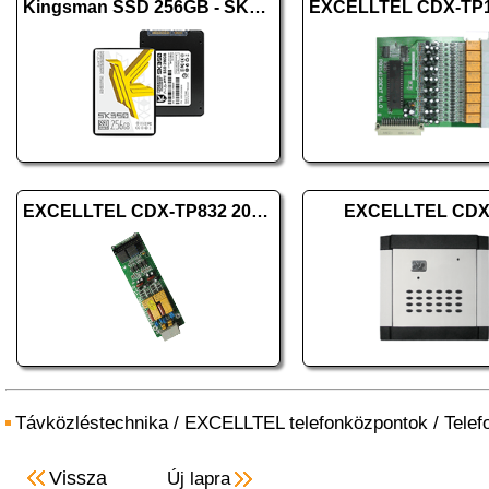
Kingsman SSD 256GB - SK350
EXCELLTEL CDX-TP832 200 CO
EXCELLTEL CDX
Távközléstechnika
/
EXCELLTEL telefonközpontok
/
Telef
Vissza
Új lapra