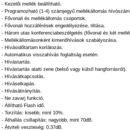
- Kezelői mellék beállítható.
- Programozható (1-4) számjegyű mellékállomás hívószám
- Fővonali és mellékállomás csoportok.
- Fővonali hozzáférések engedélyezése, tiltása.
- Három utas konferenciabeszélgetés (fővonal és két mellé
- Mellékállomásonként kimenőhívások szabályozása.
- Hívásidőtartam korlátozás.
- Automatikus visszahívás foglaltság esetén.
- Hívástartás.
- Hívástartás alatti zene (belső vagy külső hangforrásról).
- Hívásátkapcsolás.
- Híváselkapás.
- Hívásátirányítás.
- Ne zavarj funkció.
- Állítható Flash idő.
- Torzítás: kisebb, mint 10%.
- Áthallás csillapítás: nagyobb, mint 70dB.
- Átviteli veszteség: 0.37dB.