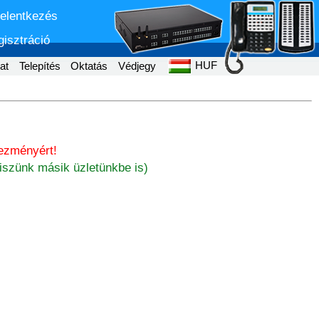
jelentkezés
isztráció
HUF
at
Telepítés
Oktatás
Védjegy
ezményért!
iszünk másik üzletünkbe is)