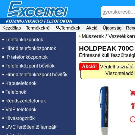
Kezdőlap
Termékekről
Termékek
Akció
Újdonság
Ren
Műszerek
/
Vezetékkere
Telefonközpontok
HOLDPEAK 700C
Hibrid telefonközpontok
Érintésnélküli feszülts
IP telefonközpontok
Telefonközpont bővítők
Akció!
Akció! Végfelhasználói
Viszonteladói
Hibrid telefonközpont bővítők
Kaputelefonok
Telefonok
Rendszertelefonok
VoIP telefonok
Hívásrögzítők
UVC fertőtlenítő lámpák