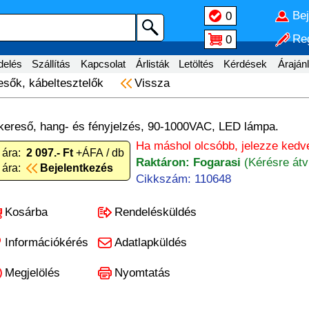
Be
0
Reg
0
delés
Szállítás
Kapcsolat
Árlisták
Letöltés
Kérdések
Árajánl
sők, kábeltesztelők
Vissza
égkereső, hang- és fényjelzés, 90-1000VAC, LED lámpa.
Ha máshol olcsóbb, jelezze kedv
 ára:
2 097.- Ft
+ÁFA / db
Raktáron: Fogarasi
(Kérésre átv
 ára:
Bejelentkezés
Cikkszám: 110648
Kosárba
Rendelésküldés
Információkérés
Adatlapküldés
Megjelölés
Nyomtatás