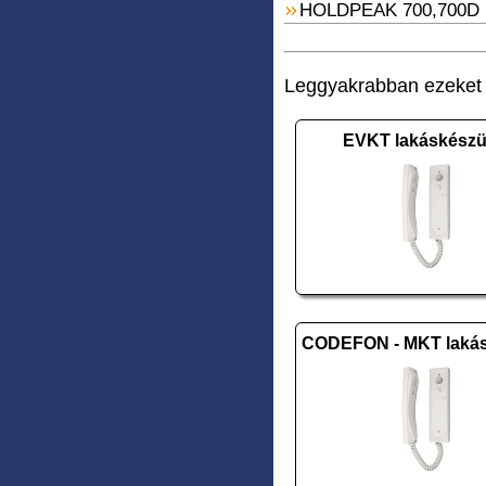
HOLDPEAK 700,700D 
Leggyakrabban ezeket v
EVKT lakáskészü