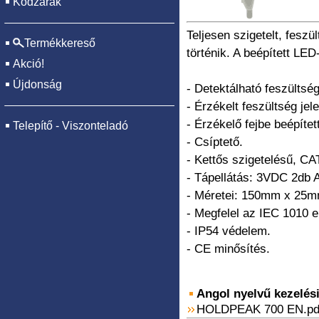
Kódzárak
Teljesen szigetelt, feszü
Termékkereső
történik. A beépített LE
Akció!
Újdonság
- Detektálható feszültsé
- Érzékelt feszültség jel
- Érzékelő fejbe beépíte
Telepítő - Viszonteladó
- Csíptető.
- Kettős szigetelésű, CA
- Tápellátás: 3VDC 2db A
- Méretei: 150mm x 25
- Megfelel az IEC 1010 e
- IP54 védelem.
- CE minősítés.
Angol nyelvű kezelési 
HOLDPEAK 700 EN.pd