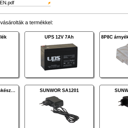
EN.pdf
ásárolták a termékkel:
lék
UPS 12V 7Ah
CODEFON - MKT lakáskészülék
SUNWOR SA1201
SUNW