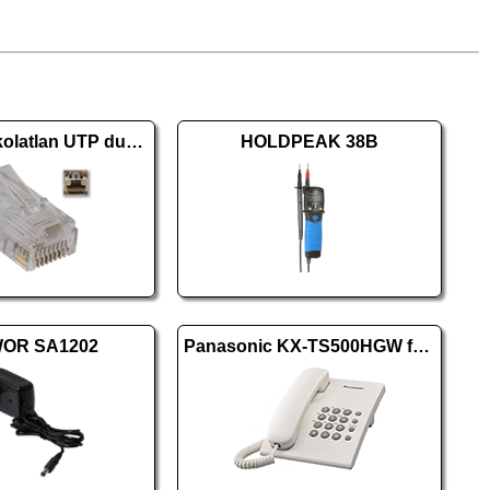
8P8C árnyékolatlan UTP dugasz CAT.5 tömör
HOLDPEAK 38B
OR SA1202
Panasonic KX-TS500HGW fehér