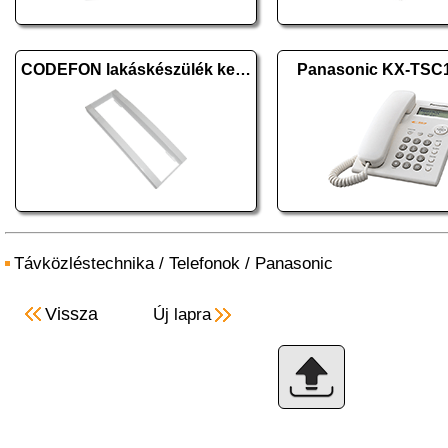
CODEFON lakáskészülék keret
Panasonic KX-TS
Távközléstechnika
/
Telefonok
/
Panasonic
Vissza
Új lapra