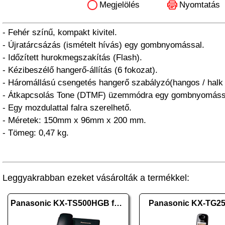
Megjelölés
Nyomtatás
- Fehér színű, kompakt kivitel.
- Újratárcsázás (ismételt hívás) egy gombnyomással.
- Időzített hurokmegszakítás (Flash).
- Kézibeszélő hangerő-állítás (6 fokozat).
- Háromállású csengetés hangerő szabályzó(hangos / halk 
- Átkapcsolás Tone (DTMF) üzemmódra egy gombnyomáss
- Egy mozdulattal falra szerelhető.
- Méretek: 150mm x 96mm x 200 mm.
- Tömeg: 0,47 kg.
Leggyakrabban ezeket vásárolták a termékkel:
Panasonic KX-TS500HGB fekete
Panasonic KX-TG2