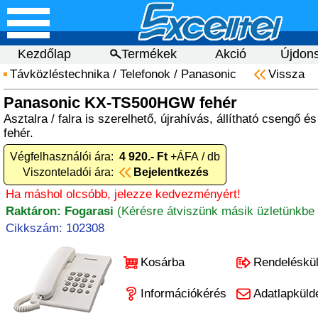
Kezdőlap
Termékek
Akció
Újdon
Távközléstechnika
/
Telefonok
/
Panasonic
Vissza
Panasonic KX-TS500HGW fehér
Asztalra / falra is szerelhető, újrahívás, állítható csengő 
fehér.
Végfelhasználói ára:
4 920.- Ft
+ÁFA / db
Viszonteladói ára:
Bejelentkezés
Ha máshol olcsóbb, jelezze kedvezményért!
Raktáron: Fogarasi
(Kérésre átviszünk másik üzletünkbe 
Cikkszám: 102308
Kosárba
Rendeléskü
Információkérés
Adatlapküld