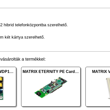
hibrid telefonközpontba szerelhető.
 két kártya szerelhető.
ásárolták a termékkel:
MATRIX VisionUltra 4WDP1+DOP3
MATRIX ETERNITY PE Card VoIP8
MATRIX V