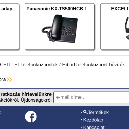
PRODUTEL Sezam 1/1 adapter
Panasonic KX-TS500HGB fekete
EXCELL
CELLTEL telefonközpontok
/
Hibrid telefonközpont bővítők
pra
iratkozás hírlevelünkre
Akciókról, Újdonságokról
:
Termékek
Kezdőlap
Kapcsolat