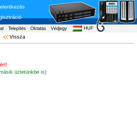
jelentkezés
isztráció
HUF
at
Telepítés
Oktatás
Védjegy
Vissza
rt!
másik üzletünkbe is)