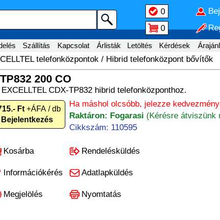
Be
0
Reg
0
delés
Szállítás
Kapcsolat
Árlisták
Letöltés
Kérdések
Árajánl
CELLTEL telefonközpontok
/
Hibrid telefonközpont bővítők
TP832 200 CO
a EXCELLTEL CDX-TP832 hibrid telefonközponthoz.
Ha máshol olcsóbb, jelezze kedvezményé
715.- Ft
+ÁFA / db
Raktáron: Fogarasi
(Kérésre átviszünk 
Bejelentkezés
Cikkszám: 110595
Kosárba
Rendelésküldés
Információkérés
Adatlapküldés
Megjelölés
Nyomtatás