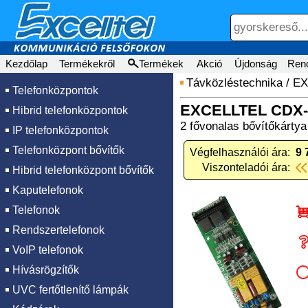
Kezdőlap
Termékekről
Termékek
Akció
Újdonság
Ren
Távközléstechnika
/
EX
Telefonközpontok
EXCELLTEL CDX-
Hibrid telefonközpontok
2 fővonalas bővítőkárty
IP telefonközpontok
Telefonközpont bővítők
Végfelhasználói ára:
9 
Viszonteladói ára:
Hibrid telefonközpont bővítők
Kaputelefonok
Telefonok
Rendszertelefonok
VoIP telefonok
Hívásrögzítők
UVC fertőtlenítő lámpák