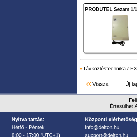
Távközléstechnika
/
EX
Vissza
Új la
Fel
Értesülhet 
Nyitva tartás:
Központi elérhetőség
Hétfő - Péntek
info@delton.hu
8:00 - 17:00 (UTC+1)
support@delton.hu