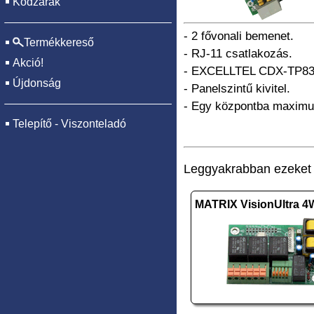
Kódzárak
- 2 fővonali bemenet.
Termékkereső
- RJ-11 csatlakozás.
Akció!
- EXCELLTEL CDX-TP832 
Újdonság
- Panelszintű kivitel.
- Egy központba maximum
Telepítő - Viszonteladó
Leggyakrabban ezeket v