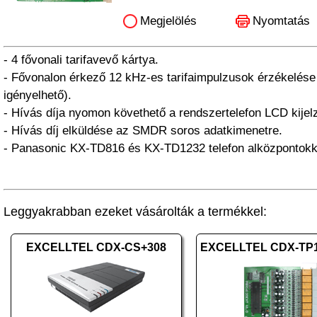
Megjelölés
Nyomtatás
- 4 fővonali tarifavevő kártya.
- Fővonalon érkező 12 kHz-es tarifaimpulzusok érzékelése (
igényelhető).
- Hívás díja nyomon követhető a rendszertelefon LCD kijel
- Hívás díj elküldése az SMDR soros adatkimenetre.
- Panasonic KX-TD816 és KX-TD1232 telefon alközpontokka
Leggyakrabban ezeket vásárolták a termékkel:
EXCELLTEL CDX-CS+308