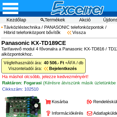
Kezdőlap
Termékek
Akció
Újdon
Távközléstechnika
/
PANASONIC telefonközpontok
/
Hibrid telefonközpont bővítők
Vissza
Panasonic KX-TD189CE
Tarifavevő modul 4 fővonalra a Panasonic KX-TD816 / TD12
alközpontokhoz.
Végfelhasználói ára:
40 506.- Ft
+ÁFA / db
Viszonteladói ára:
Bejelentkezés
Ha máshol olcsóbb, jelezze kedvezményért!
Raktáron: Fogarasi
(Kérésre átviszünk másik üzletünkbe 
Cikkszám: 102510
Kosárba
Rendeléskü
Információkérés
Adatlapküld