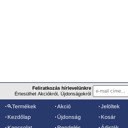
Feliratkozás hírlevelünkre
Értesülhet Akciókról, Újdonságokról
Termékek
Akció
Jelöltek
Kezdőlap
Újdonság
Kosár
Kapcsolat
Rendelés
Árlisták