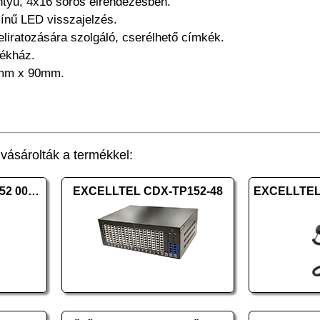
ntyű, 4x16 soros elrendezésben.
zínű LED visszajelzés.
liratozására szolgáló, cserélhető címkék.
lékház.
5mm x 90mm.
ásárolták a termékkel:
EXCELLTEL CDX-TP152 008EXT
EXCELLTEL CDX-TP152-48
EXCELLTEL 