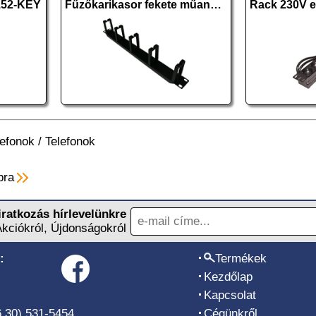
52-KEY
Fűzőkarikasor fekete műanyag
lefonok
/
Telefonok
pra
iratkozás hírlevelünkre
Akciókról, Újdonságokról
:
Termékek
Kezdőlap
Kapcsolat
6 30) 531-5454
Cégünkről