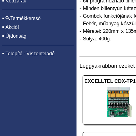
- 64 programozható bille
Kódzárak
- Minden billentyűn kéts
- Gombok funkciójának fe
Termékkereső
- Fehér, műanyag készü
Akció!
- Méretei: 220mm x 13
Újdonság
- Súlya: 400g.
Telepítő - Viszonteladó
Leggyakrabban ezeket v