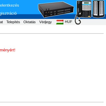
jelentkezés
isztráció
HUF
at
Telepítés
Oktatás
Védjegy
zményért!