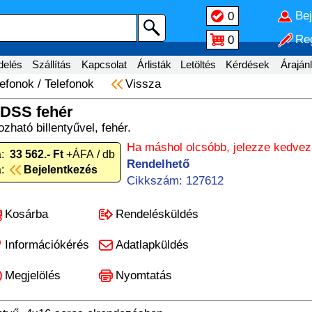
Be
0
Reg
0
delés
Szállítás
Kapcsolat
Árlisták
Letöltés
Kérdések
Árajánl
lefonok
/
Telefonok
Vissza
DSS fehér
ható billentyűvel, fehér.
Ha máshol olcsóbb, jelezze kedve
:
33 562.- Ft
+ÁFA / db
Rendelhető
:
Bejelentkezés
Cikkszám: 127612
Kosárba
Rendelésküldés
Információkérés
Adatlapküldés
Megjelölés
Nyomtatás