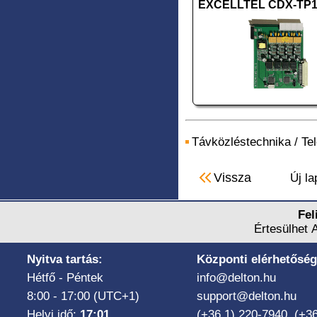
EXCELLTEL CDX-TP1
Távközléstechnika
/
Te
Vissza
Új la
Fel
Értesülhet 
Nyitva tartás:
Központi elérhetőség
Hétfő - Péntek
info@delton.hu
8:00 - 17:00 (UTC+1)
support@delton.hu
Helyi idő:
17:01
(+36 1) 220-7940, (+3