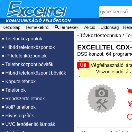
Kezdőlap
Termékekről
Termékek
Akció
Újdonság
Ren
Távközléstechnika
/
Te
Telefonközpontok
EXCELLTEL CDX-
Hibrid telefonközpontok
DSS konzol, 64 programoz
IP telefonközpontok
Telefonközpont bővítők
Új!
Új! Végfelhasználói ára
Viszonteladói ára
Hibrid telefonközpont bővítők
Kaputelefonok
Telefonok
Rendszertelefonok
VoIP telefonok
Hívásrögzítők
UVC fertőtlenítő lámpák