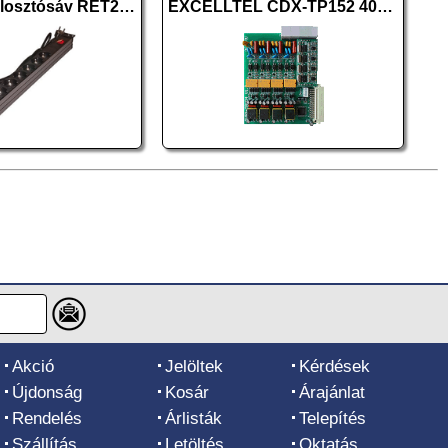
Rack 230V elosztósáv RET2207
EXCELLTEL CDX-TP152 400CO
Akció
Jelöltek
Kérdések
Újdonság
Kosár
Árajánlat
Rendelés
Árlisták
Telepítés
Szállítás
Letöltés
Oktatás