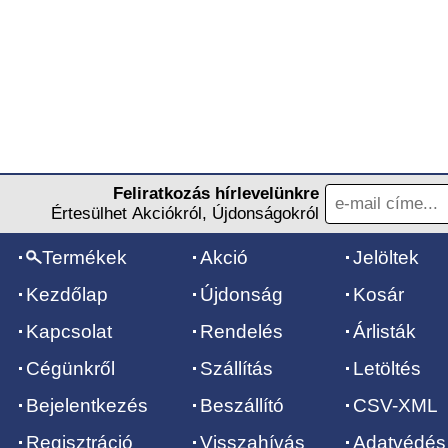
Feliratkozás hírlevelünkre
Értesülhet Akciókról, Újdonságokról
Termékek
Akció
Jelöltek
Kezdőlap
Újdonság
Kosár
Kapcsolat
Rendelés
Árlisták
Cégünkről
Szállítás
Letöltés
Bejelentkezés
Beszállító
CSV-XML
Regisztráció
Visszahívás
Adatvédés