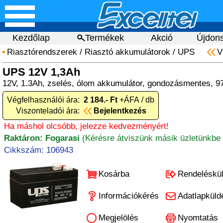
Kezdőlap
Termékek
Akció
Újdon
Riasztórendszerek
/
Riasztó akkumulátorok
/
UPS
V
UPS 12V 1,3Ah
12V, 1.3Ah, zselés, ólom akkumulátor, gondozásmentes, 
Végfelhasználói ára:
2 184.- Ft
+ÁFA / db
Viszonteladói ára:
Bejelentkezés
Ha máshol olcsóbb, jelezze kedvezményért!
Raktáron: Fogarasi
(Kérésre átviszünk másik üzletünkbe 
Cikkszám: 106943
Kosárba
Rendeléskü
Információkérés
Adatlapküld
Megjelölés
Nyomtatás