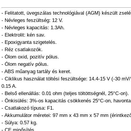
- Felitatott, üvegszálas technológiával (AGM) készült zsel
- Névleges feszültség: 12 V.
- Névleges kapacitás: 1.3Ah.
- Elektrolit: kén sav.
- Epoxigyanta szigetelés.
- Réz csatlakozók.
- Ólom oxid, pozitív pólus.
- Ólom negatív pólus.
- ABS műanyag tartály és keret.
- Ciklikus használat töltési feszültsége: 14.4-15 V (-30 mV
0.15 A.
- Belső ellenállás: 0.01 ohm (teljes töltöttségnél, 25°C-on).
- Önkisülés: 3%-os kapacitás csökkenés 25°C-on, havonta
- Csatlakozó típusa: F1.
- Akkumulátor méretei: 97 mm x 43 mm x 57 mm (érintkező
- Súlya: 0.57 kg.
- CE minősítés.