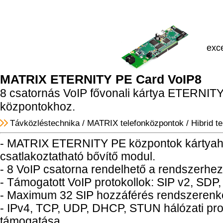
exce
MATRIX ETERNITY PE Card VoIP8
8 csatornás VoIP fővonali kártya ETERNIT
központokhoz.
Távközléstechnika
/
MATRIX telefonközpontok
/
Hibrid t
- MATRIX ETERNITY PE központok kártyah
csatlakoztatható bővítő modul.
- 8 VoIP csatorna rendelhető a rendszerhez
- Támogatott VoIP protokollok: SIP v2, SD
- Maximum 32 SIP hozzáférés rendszerenk
- IPv4, TCP, UDP, DHCP, STUN hálózati pro
támogatása.