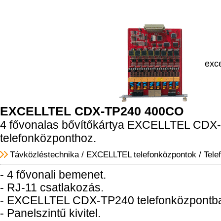
exce
EXCELLTEL CDX-TP240 400CO
4 fővonalas bővítőkártya EXCELLTEL CDX
telefonközponthoz.
Távközléstechnika
/
EXCELLTEL telefonközpontok
/
Tele
- 4 fővonali bemenet.
- RJ-11 csatlakozás.
- EXCELLTEL CDX-TP240 telefonközpontba
- Panelszintű kivitel.