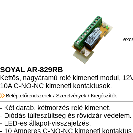
exce
SOYAL AR-829RB
Kettős, nagyáramú relé kimeneti modul, 12
10A C-NO-NC kimeneti kontaktusok.
Beléptetőrendszerek
/
Szerelvények
/
Kiegészítők
- Két darab, kétmorzés relé kimenet.
- Diódás túlfeszültség és rövidzár védelem.
- LED-es állapot-visszajelzés.
- 10 Amperes C-NO-NC kimeneti kontaktus