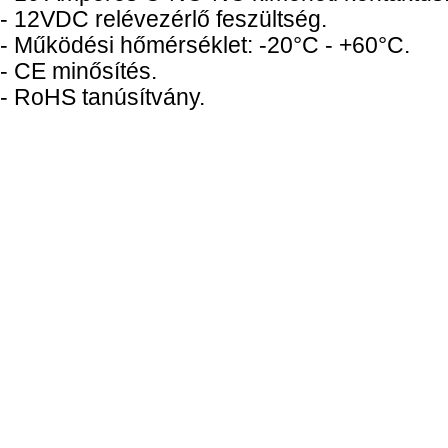
- 12VDC relévezérlő feszültség.
- Működési hőmérséklet: -20°C - +60°C.
- CE minősítés.
- RoHS tanúsítvány.