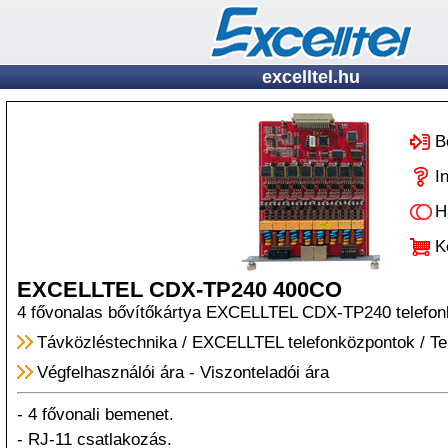
excelltel.hu
B
I
H
K
EXCELLTEL CDX-TP240 400CO
4 fővonalas bővítőkártya EXCELLTEL CDX-TP240 telefon
Távközléstechnika
/
EXCELLTEL telefonközpontok
/
Te
Végfelhasználói ára
-
Viszonteladói ára
- 4 fővonali bemenet.
- RJ-11 csatlakozás.